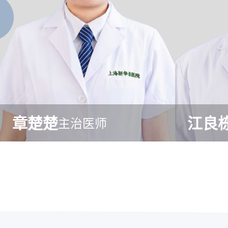
章楚楚
江良
主治医师