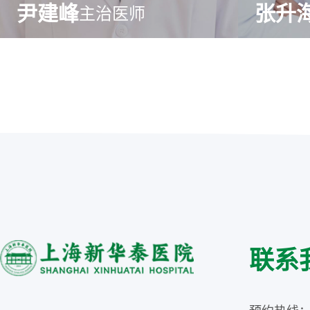
尹建峰
张升
主治医师
联系