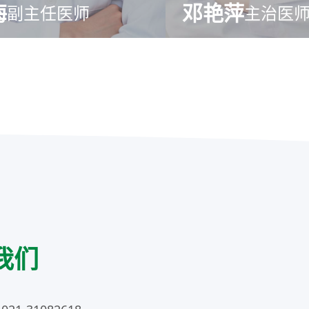
海
邓艳萍
副主任医师
主治医
我们