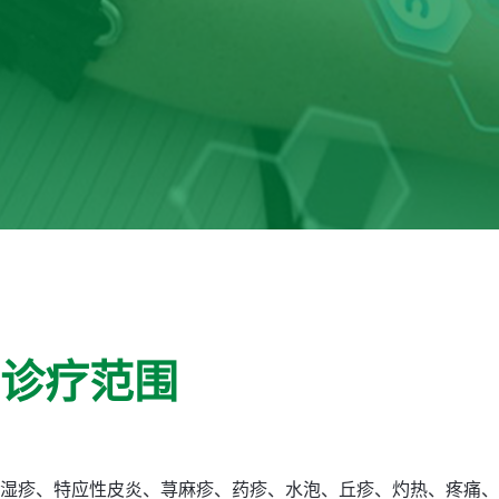
诊疗范围
湿疹、特应性皮炎、荨麻疹、药疹、水泡、丘疹、灼热、疼痛、