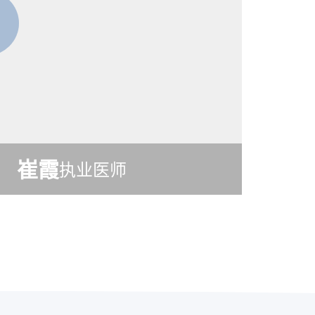
崔霞
执业医师